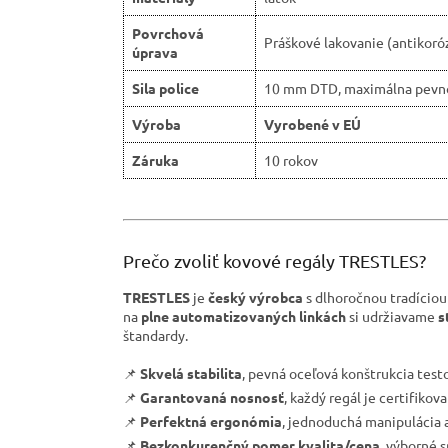
Povrchová
Práškové lakovanie (antikoró
úprava
Sila police
10 mm DTD, maximálna pevn
Výroba
Vyrobené v EÚ
Záruka
10 rokov
Prečo zvoliť kovové regály TRESTLES?
TRESTLES
je
český výrobca
s dlhoročnou tradíciou
na
plne automatizovaných linkách
si udržiavame
s
štandardy.
📌
Skvelá stabilita
, pevná oceľová konštrukcia tes
📌
Garantovaná nosnosť
, každý regál je certifiko
📌
Perfektná ergonómia
, jednoduchá manipulácia a
📌
Bezkonkurenčný pomer kvalita/cena
, výborné 