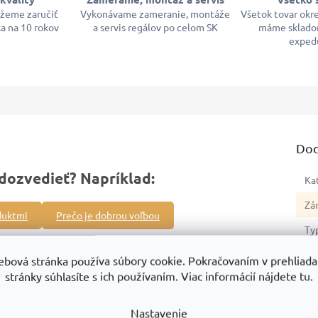
ôžeme zaručiť
Vykonávame zameranie, montáže
Všetok tovar okr
a na 10 rokov
a servis regálov po celom SK
máme sklado
exped
Dod
dozvedieť? Napríklad:
Ka
Zá
duktmi
Prečo je dobrou voľbou
Ty
re
lného regálu:
ebová stránka používa súbory cookie. Pokračovaním v prehliadan
Sér
ad pre zostavu nekonečného regálového systému.
stránky súhlasíte s ich používaním. Viac informácií nájdete tu.
0 kg
, bezpečné skladovanie objemných aj ťažkých predmetov.
Hm
 stabilita.
Nastavenie
No