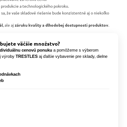
j produkcie a technologického pokroku.
e sa, že vaše skladové riešenie bude konzistentné aj o niekoľko
ál
, ale aj
záruku kvality a dlhodobej dostupnosti produktov
.
bujete väčšie množstvo?
ndividuálnu cenovú ponuku
a pomôžeme s výberom
j výroby
TRESTLES
aj ďalšie vybavenie pre sklady, dielne
jednávkach
eb