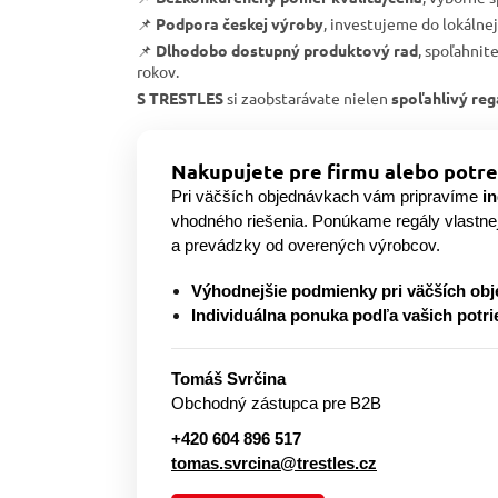
📌
Podpora českej výroby
, investujeme do lokálne
📌
Dlhodobo dostupný produktový rad
, spoľahnit
rokov.
S TRESTLES
si zaobstarávate nielen
spoľahlivý reg
Nakupujete pre firmu alebo potre
Pri väčších objednávkach vám pripravíme
i
vhodného riešenia. Ponúkame regály vlastne
a prevádzky od overených výrobcov.
Výhodnejšie podmienky pri väčších ob
Individuálna ponuka podľa vašich potri
Tomáš Svrčina
Obchodný zástupca pre B2B
+420 604 896 517
tomas.svrcina@trestles.cz