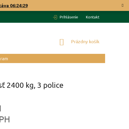
táva
06:24:28
Prihlásenie
Kontakt
NÁKUPNÝ
Prázdny košík
KOŠÍK
gram
 2400 kg, 3 police
H
DPH