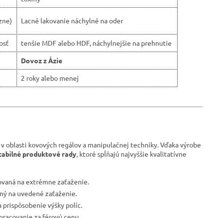
zne)
Lacné lakovanie náchylné na oder
osť
tenšie MDF alebo HDF, náchylnejšie na prehnutie
Dovoz z Ázie
2 roky alebo menej
 v oblasti kovových regálov a manipulačnej techniky. Vďaka výrobe
tabilné produktové rady
, ktoré spĺňajú najvyššie kvalitatívne
tovaná na extrémne zaťaženie.
vaný na uvedené zaťaženie.
 prispôsobenie výšky políc.
spracovanie za férovú cenu.