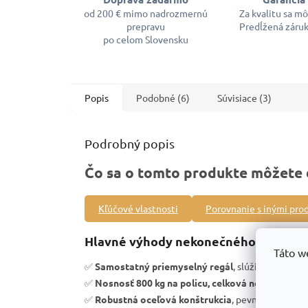
od 200 € mimo nadrozmernú
Za kvalitu sa m
prepravu
Predĺžená záruk
po celom Slovensku
Popis
Podobné (6)
Súvisiace (3)
Podrobný popis
Čo sa o tomto produkte môžete 
Kľúčové vlastnosti
Porovnanie s inými pro
Hlavné výhody nekonečného priemyse
Táto w
✅
Samostatný priemyselný regál
, slúži ako zákl
✅
Nosnosť 800 kg na policu, celková nosnosť 240
✅
Robustná oceľová konštrukcia
, pevnosť a vysoká