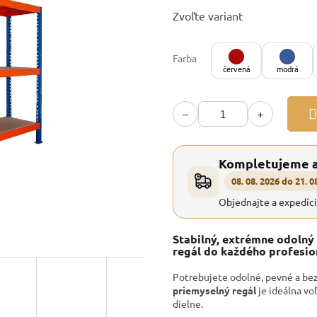
Jednotková
Zvoľte variant
cena:
Farba
červená
modrá
−
+
Kompletujeme 
08. 08. 2026 do 21. 0
Objednajte a expedíc
Stabilný, extrémne odoln
regál do každého profesio
Potrebujete odolné, pevné a be
priemyselný regál
je ideálna voľ
dielne.