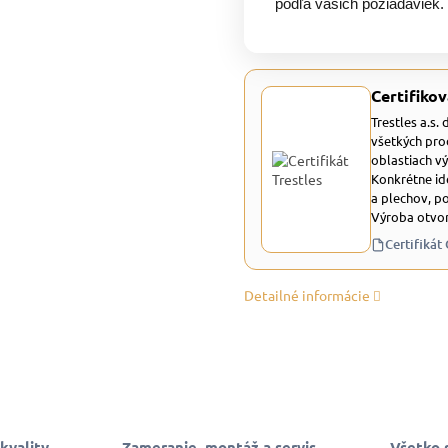
podľa vašich požiadaviek.
Certifikov
Trestles a.s.
všetkých pro
oblastiach v
Konkrétne id
a plechov, p
Výroba otvor
Certifikát
Detailné informácie
kvality
Zameranie, montáž a servis
Všetko 