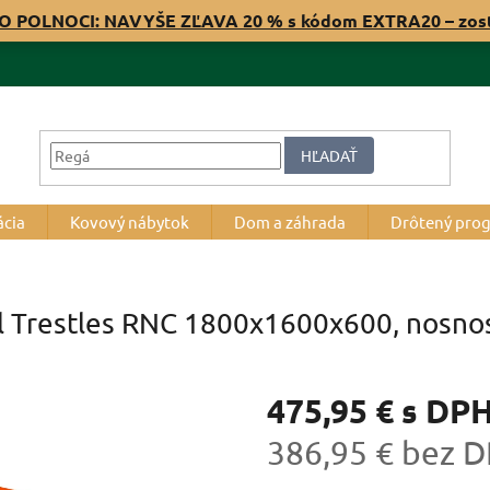
O POLNOCI: NAVYŠE ZĽAVA 20 % s kódom EXTRA20 – zos
HĽADAŤ
ácia
Kovový nábytok
Dom a záhrada
Drôtený pro
 Trestles RNC 1800x1600x600, nosnosť
475,95 €
s DP
386,95 € bez 