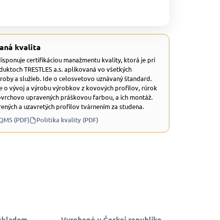
aná kvalita
 disponuje certifikáciou manažmentu kvality, ktorá je pri
duktoch TRESTLES a.s. aplikovaná vo všetkých
ýroby a služieb. Ide o celosvetovo uznávaný štandard.
e o vývoj a výrobu výrobkov z kovových profilov, rúrok
ovrchovo upravených práškovou farbou, a ich montáž.
ených a uzavretých profilov tvárnením za studena.
 QMS (PDF)
Politika kvality (PDF)
skladom
Vyrobené v Českej republike