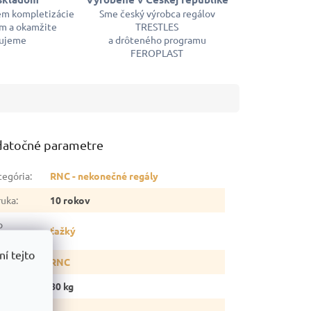
em kompletizácie
Sme český výrobca regálov
m a okamžite
TRESTLES
ujeme
a drôteného programu
FEROPLAST
atočné parametre
tegória
:
RNC - nekonečné regály
ruka
:
10 rokov
p
ťažký
gálu
:
í tejto
ia
:
RNC
otnosť
:
80 kg
snosť