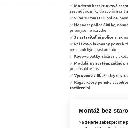
✅
Moderná bezskrutková tech
zasunúť nosníky do stojín a pritla
✅
Silné 10 mm DTD police
, pev
✅
Nosnosť police 800 kg, nosno
priemyselné náradie.
✅
3 nastaviteľné police
, maximá
✅
Práškovo lakovaný povrch
ch
mechanickým poškodením.
✅
Kovové pätky
, slúžia na uko
✅
Modulárny systém
, základ p
prispôsobiteľné.
✅
Vyrobené v EÚ
, žiadny dovoz,
✅
Regál, ktorý ponúka stabili
rozšírenia!
Montáž bez staro
Na želanie zabezpečíme p