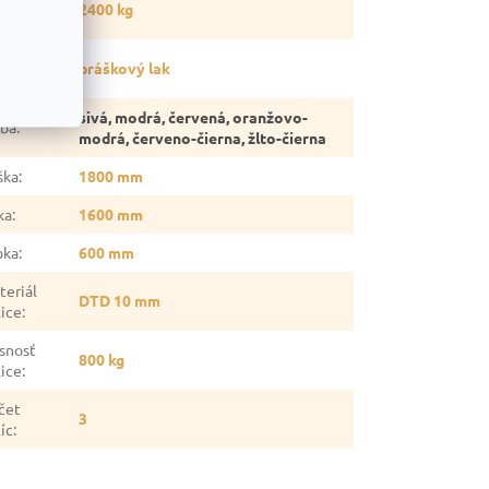
2400 kg
gálu
:
vrchová
práškový lak
rava
:
sivá, modrá, červená, oranžovo-
rba
:
modrá, červeno-čierna, žlto-čierna
ška
:
1800 mm
ka
:
1600 mm
bka
:
600 mm
teriál
DTD 10 mm
lice
:
snosť
800 kg
lice
:
čet
3
íc
: