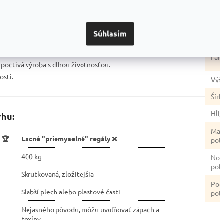
 bez nutnosti použitia náradia.
re
rana proti korózii.
Po
ného priestoru.
Súhlasím
úp
ahe.
pečnosť.
Fa
a poctivá výroba s dlhou životnosťou.
osti.
Vý
Šír
Hĺ
rhu:
Ma
 🏆
Lacné "priemyselné" regály ❌
po
400 kg
No
po
Skrutkovaná, zložitejšia
Po
Slabší plech alebo plastové časti
pol
Nejasného pôvodu, môžu uvoľňovať zápach a
toxíny