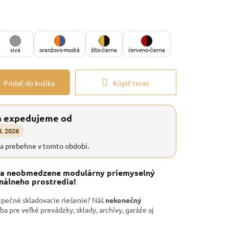
sivá
oranžovo-modrá
žlto-čierna
červeno-čierna
Pridať do košíka
Kúpiť teraz
a expedujeme od
8. 2026
ia prebehne v tomto období.
ý a neobmedzene modulárny priemyselný
nálneho prostredia!
zpečné skladovacie riešenie? Náš
nekonečný
ba pre veľké prevádzky, sklady, archívy, garáže aj