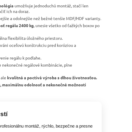
nológia
umožňuje jednoduchú montáž, stačí len
čiť ich na doraz.
nejšie a odolnejšie než bežné tenšie MDF/HDF varianty.
sť regálu 2400 kg
, unesie všetko od ťažkých boxov po
lna flexibilita úložného priestoru.
ráni oceľovú konštrukciu pred koróziou a
tvenie regálu k podlahe.
re nekonečné regálové kombinácie, plne
 ale
kvalitná a poctivá výroba s dlhou životnosťou.
tu, maximálnu odolnosť a nekonečné možnosti
stí
rofesionálnu montáž, rýchlo, bezpečne a presne