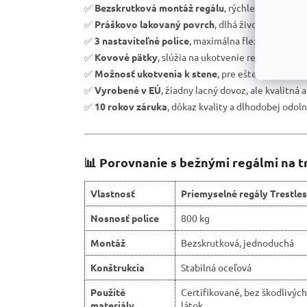
✅
Bezskrutková montáž regálu
, rýchle zostavenie
✅
Práškovo lakovaný povrch
, dlhá životnosť a och
✅
3 nastaviteľné police
, maximálna flexibilita úlož
✅
Kovové pätky
, slúžia na ukotvenie regálu k podl
✅
Možnosť ukotvenia k stene
, pre ešte väčšiu bez
✅
Vyrobené v EÚ
, žiadny lacný dovoz, ale kvalitná 
✅
10 rokov záruka
, dôkaz kvality a dlhodobej odoln
📊 Porovnanie s bežnými regálmi na t
Vlastnosť
Priemyselné regály Trestles
Nosnosť police
800 kg
Montáž
Bezskrutková, jednoduchá
Konštrukcia
Stabilná oceľová
Použité
Certifikované, bez škodlivých
materiály
látok