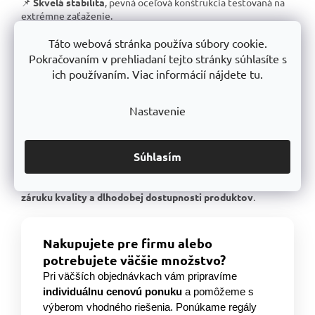
📌
Skvelá stabilita
, pevná oceľová konštrukcia testovaná na
extrémne zaťaženie.
📌
Garantovaná nosnosť
, každý regál je certifikovaný na
Táto webová stránka používa súbory cookie.
uvedené zaťaženie.
Pokračovaním v prehliadaní tejto stránky súhlasíte s
📌
Perfektná ergonómia
, jednoduchá manipulácia a
ich používaním. Viac informácií nájdete tu.
prispôsobenie výšky políc.
📌
Bezkonkurenčný pomer kvalita/cena
, výborné
spracovanie za férovú cenu.
Nastavenie
📌
Podpora českej výroby
, investujeme do lokálnej
produkcie a technologického pokroku.
📌
Dlhodobo dostupný produktový rad
, spoľahnite sa, že
Súhlasím
vaše skladové riešenie bude konzistentné aj o niekoľko rokov.
S TRESTLES
si zaobstarávate nielen
spoľahlivý regál
, ale aj
záruku kvality a dlhodobej dostupnosti produktov
.
Nakupujete pre firmu alebo
potrebujete väčšie množstvo?
Pri väčších objednávkach vám pripravíme
individuálnu cenovú ponuku
a pomôžeme s
výberom vhodného riešenia. Ponúkame regály