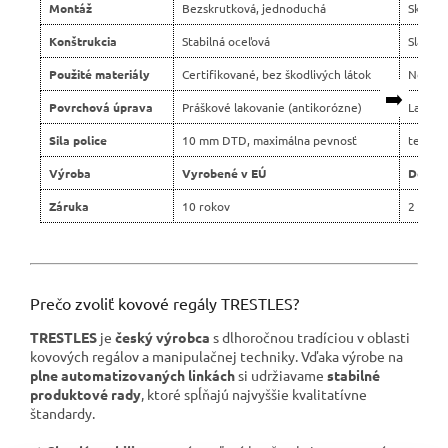
Montáž
Bezskrutková, jednoduchá
Skrutko
Konštrukcia
Stabilná oceľová
Slabší 
Použité materiály
Certifikované, bez škodlivých látok
Nejasn
➡️
Povrchová úprava
Práškové lakovanie (antikorózne)
Lacné 
Sila police
10 mm DTD, maximálna pevnosť
tenšie 
Výroba
Vyrobené v EÚ
Dovoz 
Záruka
10 rokov
2 roky
Prečo zvoliť kovové regály TRESTLES?
TRESTLES
je
český výrobca
s dlhoročnou tradíciou v oblasti
kovových regálov a manipulačnej techniky. Vďaka výrobe na
plne automatizovaných linkách
si udržiavame
stabilné
produktové rady
, ktoré spĺňajú najvyššie kvalitatívne
štandardy.