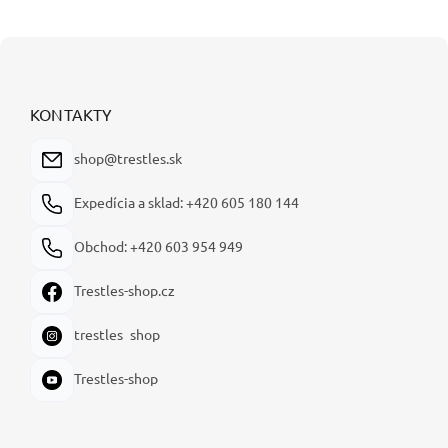
Z
á
p
ä
KONTAKTY
t
i
shop@trestles.sk
e
Expedícia a sklad: +420 605 180 144
Obchod: +420 603 954 949
Trestles-shop.cz
trestles_shop
Trestles-shop