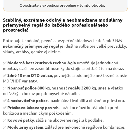
Objednajte a expedícia prebehne v tomto období.
Stabilný, extrémne odolný a neobmedzene modulárny
priemyselný regál do každého profesionálneho
prostredia!
Potrebujete odolné, pevné a bezpečné skladovacie riešenie? Náš
nekonečný priemyselný regál
je ideálna voľba pre veľké prevádzky,
sklady, archívy, garáže aj dielne.
✅
Moderná bezskrutková technológia
umožňuje jednoduchú
montáž, stačí len zasunúť nosníky do stojín a pritlačiť ich na doraz.
✅
Silné 10 mm DTD police
, pevnejšie a odolnejšie než bežné tenšie
MDF/HDF varianty.
✅
Nosnosť police 800 kg, nosnosť regálu 3200 kg
, unesie všetko
od ťažkých boxov po priemyselné náradie.
✅
4 nastaviteľné police
, maximálna flexibilita úložného priestoru.
✅
Práškovo lakovaný povrch
chráni oceľovú konštrukciu pred
koróziou a mechanickým poškodením.
✅
Kovové pätky
, slúžia na ukotvenie regálu k podlahe.
✅
Modulárny systém
, základ pre nekonečné regálové kombinácie,