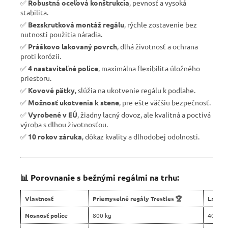
✅
Robustná oceľová konštrukcia
, pevnosť a vysoká
stabilita.
✅
Bezskrutková montáž regálu
, rýchle zostavenie bez
nutnosti použitia náradia.
✅
Práškovo lakovaný povrch
, dlhá životnosť a ochrana
proti korózii.
✅
4 nastaviteľné police
, maximálna flexibilita úložného
priestoru.
✅
Kovové pätky
, slúžia na ukotvenie regálu k podlahe.
✅
Možnosť ukotvenia k stene
, pre ešte väčšiu bezpečnosť.
✅
Vyrobené v EÚ
, žiadny lacný dovoz, ale kvalitná a poctivá
výroba s dlhou životnosťou.
✅
10 rokov záruka
, dôkaz kvality a dlhodobej odolnosti.
📊 Porovnanie s bežnými regálmi na trhu:
Vlastnosť
Priemyselné regály Trestles 🏆
Lacné 
Nosnosť police
800 kg
400 kg