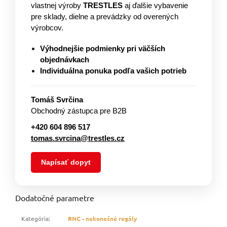
vlastnej výroby
TRESTLES
aj ďalšie vybavenie
pre sklady, dielne a prevádzky od overených
výrobcov.
Výhodnejšie podmienky pri väčších
objednávkach
Individuálna ponuka podľa vašich potrieb
Tomáš Svrčina
Obchodný zástupca pre B2B
+420 604 896 517
tomas.svrcina@trestles.cz
Napísať dopyt
Dodatočné parametre
Kategória
:
RNC - nekonečné regály