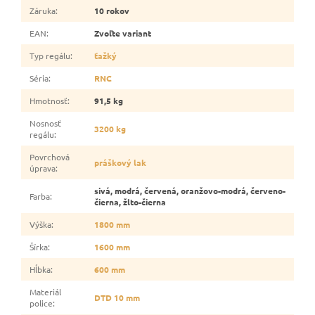
Záruka
:
10 rokov
EAN
:
Zvoľte variant
Typ regálu
:
ťažký
Séria
:
RNC
Hmotnosť
:
91,5 kg
Nosnosť
3200 kg
regálu
:
Povrchová
práškový lak
úprava
:
sivá, modrá, červená, oranžovo-modrá, červeno-
Farba
:
čierna, žlto-čierna
Výška
:
1800 mm
Šírka
:
1600 mm
Hĺbka
:
600 mm
Materiál
DTD 10 mm
police
: