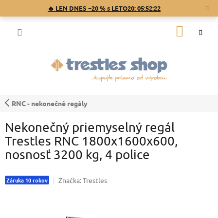
Prejsť
🔥 LEN DNES −20 % s LETO20:
05:52:21
na
obsah
NÁKU
KOŠÍK
RNC - nekonečné regály
Nekonečný priemyselný regál
Trestles RNC 1800x1600x600,
nosnosť 3200 kg, 4 police
Značka:
Trestles
Záruka 10 rokov