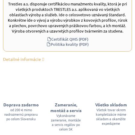
Trestles a.s. disponuje certifikáciou manažmentu kvality, ktorá je pri
všetkých produktoch TRESTLES a.s. aplikovaná vo všetkých
oblastiach výroby a služieb. Ide o celosvetovo uznávaný štandard.
Konkrétne ide o vývoj a výrobu výrobkov z kovových profilov, rúrok
a plechov, povrchovo upravených práškovou farbou, a ich montáž.
Výroba otvorených a uzavretých profilov tvárnením za studena.
Certifikát QMS (PDF)
Politika kvality (PDF)
Detailné informácie
Doprava zadarmo
Zameranie,
Všetko skladom
od 200 € mimo
Všetok tovar okrem
montáž a servis
nadrozmernú prepravu
kompletizácie máme
Vykonávame
po celom Slovensku
skladom a okamžite
zameranie, montáže
expedujeme
a servis regálov po
celom SK