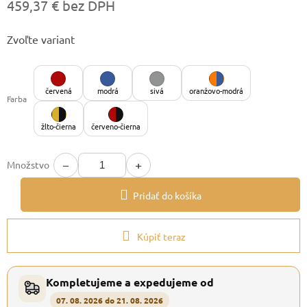
459,37 € bez DPH
Jednotková
Zvoľte variant
cena:
červená
modrá
sivá
oranžovo-modrá
Farba
žlto-čierna
červeno-čierna
−
+
Množstvo
Pridať do košíka
Kúpiť teraz
Kompletujeme a expedujeme od
07. 08. 2026 do 21. 08. 2026