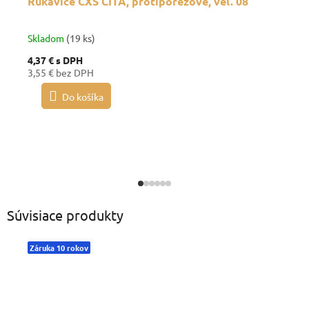
Rukavice CXS CITA, protiporezové, veľ. 08
Skladom
(19 ks)
4,37 €
s DPH
3,55 € bez DPH
Do košíka
Súvisiace produkty
Záruka 10 rokov