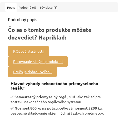
Popis
Podobné (6)
Súvisiace (3)
Podrobný popis
Čo sa o tomto produkte môžete
dozvedieť? Napríklad:
Kľúčové vlastnosti
Porovnanie s inými produktmi
Prečo je dobrou voľbou
Hlavné výhody nekonečného priemyselného
regálu:
✅
Samostatný priemyselný regál
, slúži ako základ pre
zostavu nekonečného regálového systému.
✅
Nosnosť 800 kg na policu, celková nosnosť 3200 kg
,
bezpečné skladovanie objemných aj ťažkých predmetov.