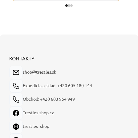
Z
á
p
ä
KONTAKTY
t
i
shop@trestles.sk
e
Expedícia a sklad: +420 605 180 144
Obchod: +420 603 954 949
Trestles-shop.cz
trestles_shop