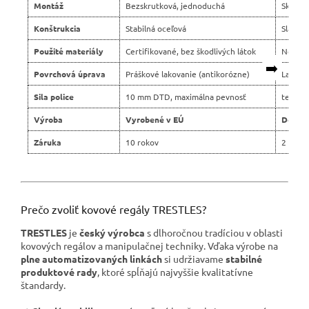
Montáž
Bezskrutková, jednoduchá
Skrutko
Konštrukcia
Stabilná oceľová
Slabší 
Použité materiály
Certifikované, bez škodlivých látok
Nejasn
➡️
Povrchová úprava
Práškové lakovanie (antikorózne)
Lacné 
Sila police
10 mm DTD, maximálna pevnosť
tenšie 
Výroba
Vyrobené v EÚ
Dovoz 
Záruka
10 rokov
2 roky
Prečo zvoliť kovové regály TRESTLES?
TRESTLES
je
český výrobca
s dlhoročnou tradíciou v oblasti
kovových regálov a manipulačnej techniky. Vďaka výrobe na
plne automatizovaných linkách
si udržiavame
stabilné
produktové rady
, ktoré spĺňajú najvyššie kvalitatívne
štandardy.