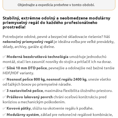
Objednajte a expedícia prebehne v tomto období.
Stabilný, extrémne odolný a neobmedzene modulárny
priemyselný regál do každého profesionálneho
prostredia!
Potrebujete odolné, pevné a bezpečné skladovacie riešenie? Náš
nekonečný priemyselný regál
je ideálna voľba pre veľké prevádzky,
sklady, archívy, garáže aj dielne.
✅
Moderná bezskrutková technológia
umožňuje jednoduchú
montáž, stačí len zasunúť nosníky do stojín a pritlačiť ich na doraz.
✅
Silné 10 mm DTD police
, pevnejšie a odolnejšie než bežné tenšie
MDF/HDF varianty.
✅
Nosnosť police 800 kg, nosnosť regálu 2400 kg
, unesie všetko
od ťažkých boxov po priemyselné náradie.
✅
3 nastaviteľné police
, maximálna flexibilita úložného priestoru.
✅
Práškovo lakovaný povrch
chráni oceľovú konštrukciu pred
koróziou a mechanickým poškodením.
✅
Kovové pätky
, slúžia na ukotvenie regálu k podlahe.
✅
Modulárny systém
, základ pre nekonečné regálové kombinácie,