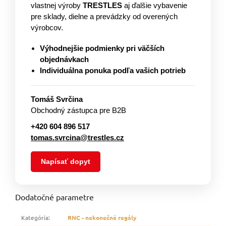
vlastnej výroby
TRESTLES
aj ďalšie vybavenie
pre sklady, dielne a prevádzky od overených
výrobcov.
Výhodnejšie podmienky pri väčších
objednávkach
Individuálna ponuka podľa vašich potrieb
Tomáš Svrčina
Obchodný zástupca pre B2B
+420 604 896 517
tomas.svrcina@trestles.cz
Napísať dopyt
Dodatočné parametre
Kategória
:
RNC - nekonečné regály