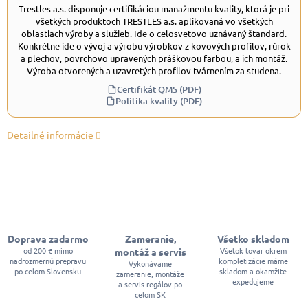
Trestles a.s. disponuje certifikáciou manažmentu kvality, ktorá je pri
všetkých produktoch TRESTLES a.s. aplikovaná vo všetkých
oblastiach výroby a služieb. Ide o celosvetovo uznávaný štandard.
Konkrétne ide o vývoj a výrobu výrobkov z kovových profilov, rúrok
a plechov, povrchovo upravených práškovou farbou, a ich montáž.
Výroba otvorených a uzavretých profilov tvárnením za studena.
Certifikát QMS (PDF)
Politika kvality (PDF)
Detailné informácie
Doprava zadarmo
Zameranie,
Všetko skladom
od 200 € mimo
Všetok tovar okrem
montáž a servis
nadrozmernú prepravu
kompletizácie máme
Vykonávame
po celom Slovensku
skladom a okamžite
zameranie, montáže
expedujeme
a servis regálov po
celom SK