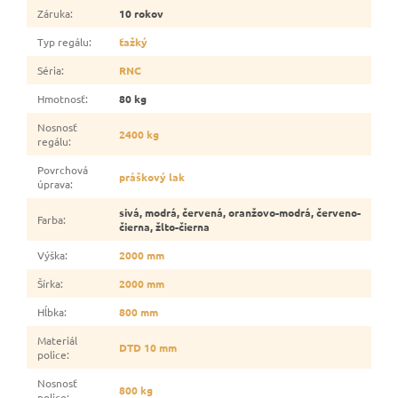
Záruka
:
10 rokov
Typ regálu
:
ťažký
Séria
:
RNC
Hmotnosť
:
80 kg
Nosnosť
2400 kg
regálu
:
Povrchová
práškový lak
úprava
:
sivá, modrá, červená, oranžovo-modrá, červeno-
Farba
:
čierna, žlto-čierna
Výška
:
2000 mm
Šírka
:
2000 mm
Hĺbka
:
800 mm
Materiál
DTD 10 mm
police
:
Nosnosť
800 kg
police
: