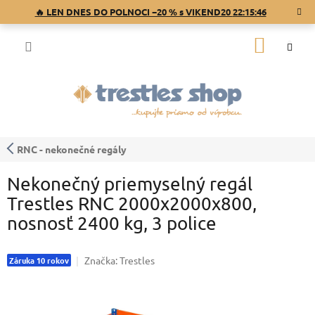
Prejsť
🔥 LEN DNES DO POLNOCI −20 % s VIKEND20
22:15:46
na
obsah
NÁKU
KOŠÍK
RNC - nekonečné regály
Nekonečný priemyselný regál
Trestles RNC 2000x2000x800,
nosnosť 2400 kg, 3 police
Značka:
Trestles
Záruka 10 rokov