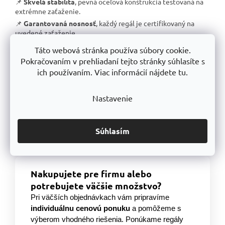
📌
Skvelá stabilita
, pevná oceľová konštrukcia testovaná na
extrémne zaťaženie.
📌
Garantovaná nosnosť
, každý regál je certifikovaný na
uvedené zaťaženie.
📌
Perfektná ergonómia
, jednoduchá manipulácia a
Táto webová stránka používa súbory cookie.
prispôsobenie výšky políc.
Pokračovaním v prehliadaní tejto stránky súhlasíte s
📌
Bezkonkurenčný pomer kvalita/cena
, výborné
ich používaním. Viac informácií nájdete tu.
spracovanie za férovú cenu.
📌
Podpora českej výroby
, investujeme do lokálnej
Nastavenie
produkcie a technologického pokroku.
📌
Dlhodobo dostupný produktový rad
, spoľahnite sa, že
vaše skladové riešenie bude konzistentné aj o niekoľko rokov.
Súhlasím
S TRESTLES
si zaobstarávate nielen
spoľahlivý regál
, ale aj
záruku kvality a dlhodobej dostupnosti produktov
.
Nakupujete pre firmu alebo
potrebujete väčšie množstvo?
Pri väčších objednávkach vám pripravíme
individuálnu cenovú ponuku
a pomôžeme s
výberom vhodného riešenia. Ponúkame regály