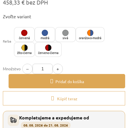
458,33 € bez DPH
Jednotková
Zvoľte variant
cena:
červená
modrá
sivá
oranžovo-modrá
Farba
žlto-čierna
červeno-čierna
−
+
Množstvo
Pridať do košíka
Kúpiť teraz
Kompletujeme a expedujeme od
08. 08. 2026 do 21. 08. 2026