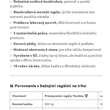
✅
Robustná oceľová konštrukcia
, pevnosť a vysoká
stabilita.
✅
Bezskrutková montáž regálu
, rýchle zostavenie bez
nutnosti použitia náradia.
✅
Práškovo lakovaný povrch
, dlhá životnosť a ochrana
proti korózii.
✅
3 nastaviteľné police
, maximálna flexibilita úložného
priestoru.
✅
Kovové pätky
, slúžia na ukotvenie regálu k podlahe.
✅
Možnosť ukotvenia k stene
, pre ešte väčšiu bezpečnosť.
✅
Vyrobené v EÚ
, žiadny lacný dovoz, ale kvalitná a poctivá
výroba s dlhou životnosťou.
✅
10 rokov záruka
, dôkaz kvality a dlhodobej odolnosti.
📊 Porovnanie s bežnými regálmi na trhu:
Vlastnosť
Priemyselné regály Trestles 🏆
Lacné 
Nosnosť police
800 kg
400 kg