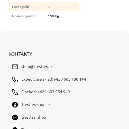
Počet políc
:
3
Nosnosť police
:
150 Kg
Z
á
p
ä
KONTAKTY
t
i
shop@trestles.sk
e
Expedícia a sklad: +420 605 180 144
Obchod: +420 603 954 949
Trestles-shop.cz
trestles_shop