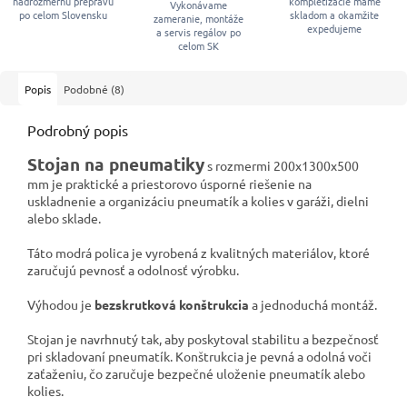
nadrozmernú prepravu
kompletizácie máme
Vykonávame
po celom Slovensku
skladom a okamžite
zameranie, montáže
expedujeme
a servis regálov po
celom SK
Popis
Podobné (8)
Podrobný popis
Stojan na pneumatiky
s rozmermi 200x1300x500
mm je praktické a priestorovo úsporné riešenie na
uskladnenie a organizáciu pneumatík a kolies v garáži, dielni
alebo sklade.
Táto modrá polica je vyrobená z kvalitných materiálov, ktoré
zaručujú pevnosť a odolnosť výrobku.
Výhodou je
bezskrutková konštrukcia
a jednoduchá montáž.
Stojan je navrhnutý tak, aby poskytoval stabilitu a bezpečnosť
pri skladovaní pneumatík. Konštrukcia je pevná a odolná voči
zaťaženiu, čo zaručuje bezpečné uloženie pneumatík alebo
kolies.