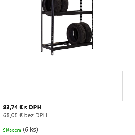
83,74 €
s DPH
68,08 € bez DPH
Jednotková
(6 ks)
Skladom
cena: