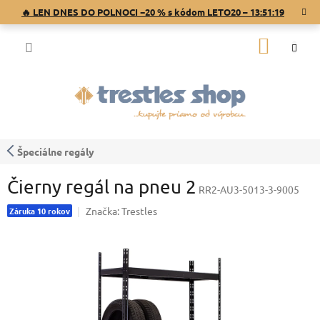
Prejsť
🔥 LEN DNES DO POLNOCI −20 % s kódom LETO20 –
13:51:19
na
obsah
NÁKU
KOŠÍK
Špeciálne regály
Čierny regál na pneu 2
RR2-AU3-5013-3-9005
Značka:
Trestles
Záruka 10 rokov