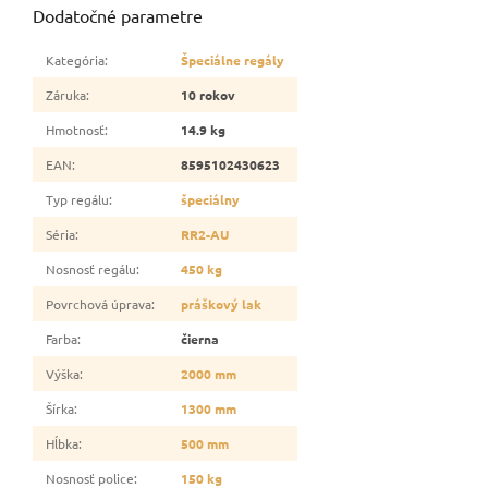
Dodatočné parametre
Kategória
:
Špeciálne regály
Záruka
:
10 rokov
Hmotnosť
:
14.9 kg
EAN
:
8595102430623
Typ regálu
:
špeciálny
Séria
:
RR2-AU
Nosnosť regálu
:
450 kg
Povrchová úprava
:
práškový lak
Farba
:
čierna
Výška
:
2000 mm
Šírka
:
1300 mm
Hĺbka
:
500 mm
Nosnosť police
:
150 kg