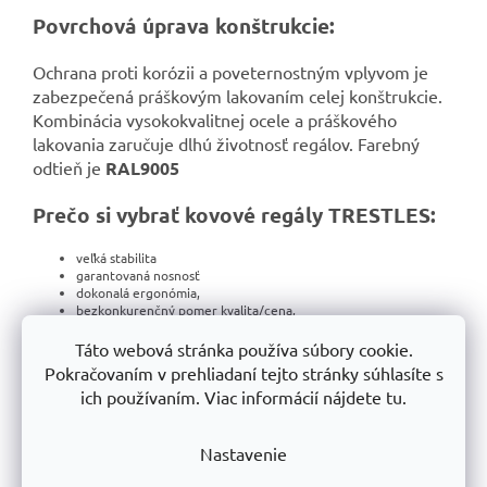
Povrchová úprava konštrukcie:
Ochrana proti korózii a poveternostným vplyvom je
zabezpečená práškovým lakovaním celej konštrukcie.
Kombinácia vysokokvalitnej ocele a práškového
lakovania zaručuje dlhú životnosť regálov. Farebný
odtieň je
RAL9005
Prečo si vybrať kovové regály TRESTLES:
veľká stabilita
garantovaná nosnosť
dokonalá ergonómia,
bezkonkurenčný pomer kvalita/cena,
výroba
prebieha
na plne
automatizovaných
výrobných linkách v
našej spoločnosti
Trestles a.s
.
Táto webová stránka používa súbory cookie.
Pokračovaním v prehliadaní tejto stránky súhlasíte s
Video z inštalácie:
ich používaním. Viac informácií nájdete tu.
Nastavenie