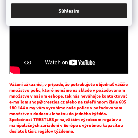
Súhlasím
Vážení zákazníci, v prípade, že potrebujete objednať väčšie
množstvo políc, ktoré nemáme na sklade v požadovanom
množstve v našom eshope, tak nás neváhajte kontaktovať
e-mailom shop@trestles.cz alebo na telefónnom čísle 605
180 144 a my vám vyrobíme naše police v požadovanom
množstve s dodacou lehotou do jedného týždňa.
Spoločnosť TRESTLES je najväčším výrobcom regálov a
manipulačných zariadení v Európe s výrobnou kapacitou
desiatok tisíc regálov týždenne.