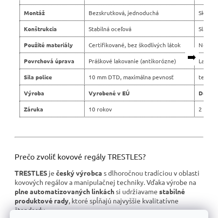
Montáž
Bezskrutková, jednoduchá
Skrutko
Konštrukcia
Stabilná oceľová
Slabší 
Použité materiály
Certifikované, bez škodlivých látok
Nejasn
➡️
Povrchová úprava
Práškové lakovanie (antikorózne)
Lacné 
Sila police
10 mm DTD, maximálna pevnosť
tenšie 
Výroba
Vyrobené v EÚ
Dovoz 
Záruka
10 rokov
2 roky
Prečo zvoliť kovové regály TRESTLES?
TRESTLES
je
český výrobca
s dlhoročnou tradíciou v oblasti
kovových regálov a manipulačnej techniky. Vďaka výrobe na
plne automatizovaných linkách
si udržiavame
stabilné
produktové rady
, ktoré spĺňajú najvyššie kvalitatívne
štandardy.