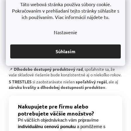
Táto webová stránka používa súbory cookie.
📌
Skvelá stabilita
, pevná oceľová konštrukcia testovaná na
Pokračovaním v prehliadaní tejto stránky súhlasíte s
extrémne zaťaženie.
ich používaním. Viac informácií nájdete tu.
📌
Garantovaná nosnosť
, každý regál je certifikovaný na
uvedené zaťaženie.
📌
Perfektná ergonómia
, jednoduchá manipulácia a
Nastavenie
prispôsobenie výšky políc.
📌
Bezkonkurenčný pomer kvalita/cena
, výborné
spracovanie za férovú cenu.
Súhlasím
📌
Podpora českej výroby
, investujeme do lokálnej
produkcie a technologického pokroku.
📌
Dlhodobo dostupný produktový rad
, spoľahnite sa, že
vaše skladové riešenie bude konzistentné aj o niekoľko rokov.
S TRESTLES
si zaobstarávate nielen
spoľahlivý regál
, ale aj
záruku kvality a dlhodobej dostupnosti produktov
.
Nakupujete pre firmu alebo
potrebujete väčšie množstvo?
Pri väčších objednávkach vám pripravíme
individuálnu cenovú ponuku
a pomôžeme s