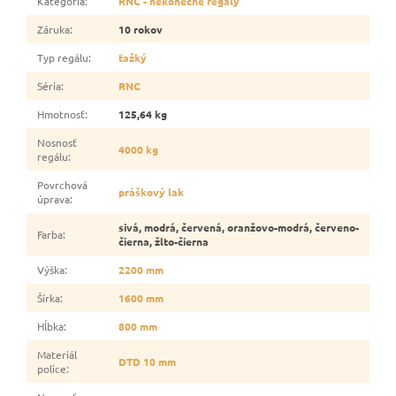
Kategória
:
RNC - nekonečné regály
Záruka
:
10 rokov
Typ regálu
:
ťažký
Séria
:
RNC
Hmotnosť
:
125,64 kg
Nosnosť
4000 kg
regálu
:
Povrchová
práškový lak
úprava
:
sivá, modrá, červená, oranžovo-modrá, červeno-
Farba
:
čierna, žlto-čierna
Výška
:
2200 mm
Šírka
:
1600 mm
Hĺbka
:
800 mm
Materiál
DTD 10 mm
police
: