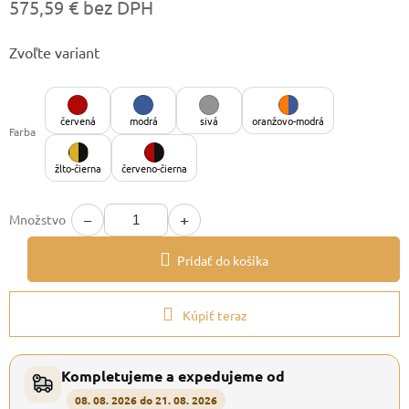
575,59 € bez DPH
Jednotková
Zvoľte variant
cena:
červená
modrá
sivá
oranžovo-modrá
Farba
žlto-čierna
červeno-čierna
−
+
Množstvo
Pridať do košíka
Kúpiť teraz
Kompletujeme a expedujeme od
08. 08. 2026 do 21. 08. 2026