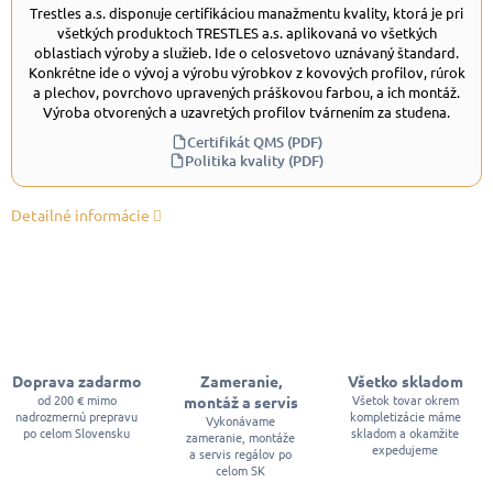
Trestles a.s. disponuje certifikáciou manažmentu kvality, ktorá je pri
všetkých produktoch TRESTLES a.s. aplikovaná vo všetkých
oblastiach výroby a služieb. Ide o celosvetovo uznávaný štandard.
Konkrétne ide o vývoj a výrobu výrobkov z kovových profilov, rúrok
a plechov, povrchovo upravených práškovou farbou, a ich montáž.
Výroba otvorených a uzavretých profilov tvárnením za studena.
Certifikát QMS (PDF)
Politika kvality (PDF)
Detailné informácie
Doprava zadarmo
Zameranie,
Všetko skladom
od 200 € mimo
Všetok tovar okrem
montáž a servis
nadrozmernú prepravu
kompletizácie máme
Vykonávame
po celom Slovensku
skladom a okamžite
zameranie, montáže
expedujeme
a servis regálov po
celom SK