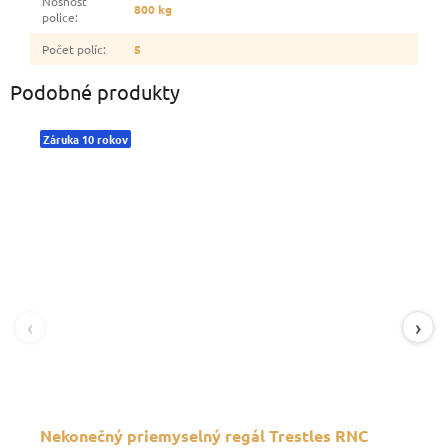
Nosnosť
800 kg
police
:
Počet políc
:
5
Podobné produkty
Záruka 10 rokov
‹
›
Nekonečný priemyselný regál Trestles RNC