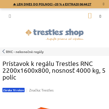
Prejsť
🔥 LEN DNES DO POLNOCI −20 % s EXTRA20
06:44:26
na
obsah
NÁKU
KOŠÍK
RNC - nekonečné regály
Prístavok k regálu Trestles RNC
2200x1600x800, nosnosť 4000 kg, 5
políc
Značka:
Trestles
Záruka 10 rokov