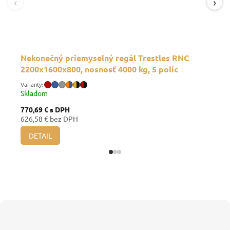
‹
›
Nekonečný priemyselný regál Trestles RNC
2200x1600x800, nosnosť 4000 kg, 5 políc
Skladom
770,69 €
s DPH
626,58 € bez DPH
DETAIL
Z
á
p