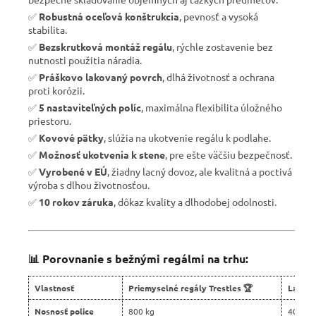
✅
Robustná oceľová konštrukcia
, pevnosť a vysoká
stabilita.
✅
Bezskrutková montáž regálu
, rýchle zostavenie bez
nutnosti použitia náradia.
✅
Práškovo lakovaný povrch
, dlhá životnosť a ochrana
proti korózii.
✅
5 nastaviteľných políc
, maximálna flexibilita úložného
priestoru.
✅
Kovové pätky
, slúžia na ukotvenie regálu k podlahe.
✅
Možnosť ukotvenia k stene
, pre ešte väčšiu bezpečnosť.
✅
Vyrobené v EÚ
, žiadny lacný dovoz, ale kvalitná a poctivá
výroba s dlhou životnosťou.
✅
10 rokov záruka
, dôkaz kvality a dlhodobej odolnosti.
📊 Porovnanie s bežnými regálmi na trhu:
Vlastnosť
Priemyselné regály Trestles 🏆
Lacné 
Nosnosť police
800 kg
400 kg