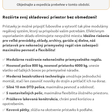
Objednajte a expedícia prebehne v tomto období.
Rozšírte svoj skladovací priestor bez obmedzení!
Prístavky je možné pripojiť ľubovoľne a vytvoriť tak plne modulárny
regálový systém, ktorý sa prispôsobí vašim potrebám. Efektívnym
usporiadaním skladu eliminujete nevyužité miesta.
Ideálne riešenie
pre veľké prevádzky, sklady, archívy, garáže aj dielne, náš
prístavok pre nekonečný priemyselný regál vám zabezpečí
maximálnu pevnosť a flexibilitu!
✅
Modulárne rozšírenie nekonečného priemyselného regálu.
✅
Nosnosť police 800 kg, nosnosť prístavku 4000 kg
, unesie
všetko od ťažkých boxov po priemyselné náradie.
✅
Moderná bezskrutková technológia
umožňuje jednoduchú
montáž, stačí len zasunúť nosníky do stojín a pritlačiť ich na doraz.
✅
Silné 10 mm DTD police
, maximálna pevnosť a odolnosť.
✅
5 nastaviteľných políc
, maximálna flexibilita úložného priestoru.
✅
Práškovo lakovaná konštrukcia
, chráni pred koróziou a
opotrebením.
✅
Kovové pätky
, slúžia na ukotvenie prístavku k podlahe.