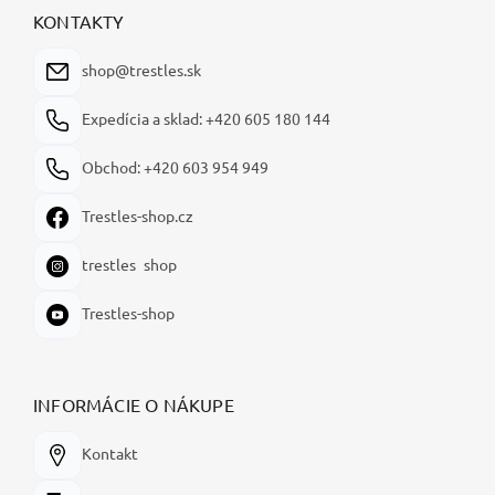
ä
KONTAKTY
t
i
shop@trestles.sk
e
Expedícia a sklad: +420 605 180 144
Obchod: +420 603 954 949
Trestles-shop.cz
trestles_shop
Trestles-shop
INFORMÁCIE O NÁKUPE
Kontakt