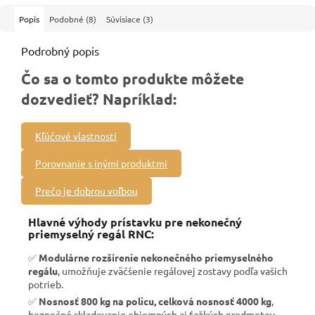
Popis
Podobné (8)
Súvisiace (3)
Podrobný popis
Čo sa o tomto produkte môžete
dozvedieť? Napríklad:
Kľúčové vlastnosti
Porovnanie s inými produktmi
Prečo je dobrou voľbou
Hlavné výhody prístavku pre nekonečný
priemyselný regál RNC:
✅
Modulárne rozšírenie nekonečného priemyselného
regálu
, umožňuje zväčšenie regálovej zostavy podľa vašich
potrieb.
✅
Nosnosť 800 kg na policu, celková nosnosť 4000 kg
,
bezpečné skladovanie objemných aj ťažkých predmetov.