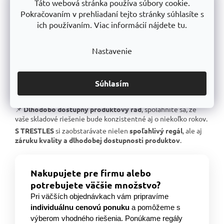
📌
Skvelá stabilita
, pevná oceľová konštrukcia testovaná na
Táto webová stránka používa súbory cookie.
extrémne zaťaženie.
Pokračovaním v prehliadaní tejto stránky súhlasíte s
📌
Garantovaná nosnosť
, každý regál je certifikovaný na
ich používaním. Viac informácií nájdete tu.
uvedené zaťaženie.
📌
Perfektná ergonómia
, jednoduchá manipulácia a
Nastavenie
prispôsobenie výšky políc.
📌
Bezkonkurenčný pomer kvalita/cena
, výborné
spracovanie za férovú cenu.
Súhlasím
📌
Podpora českej výroby
, investujeme do lokálnej
produkcie a technologického pokroku.
📌
Dlhodobo dostupný produktový rad
, spoľahnite sa, že
vaše skladové riešenie bude konzistentné aj o niekoľko rokov.
S TRESTLES
si zaobstarávate nielen
spoľahlivý regál
, ale aj
záruku kvality a dlhodobej dostupnosti produktov
.
Nakupujete pre firmu alebo
potrebujete väčšie množstvo?
Pri väčších objednávkach vám pripravíme
individuálnu cenovú ponuku
a pomôžeme s
výberom vhodného riešenia. Ponúkame regály