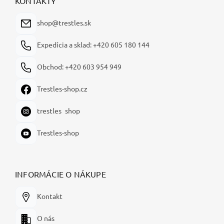
KONTAKTY
t
i
shop@trestles.sk
e
Expedícia a sklad: +420 605 180 144
Obchod: +420 603 954 949
Trestles-shop.cz
trestles_shop
Trestles-shop
INFORMÁCIE O NÁKUPE
Kontakt
O nás