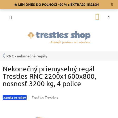
Prejsť
🔥 LEN DNES DO POLNOCI −20 % s EXTRA20
15:23:33
na
obsah
NÁKU
KOŠÍK
RNC - nekonečné regály
Nekonečný priemyselný regál
Trestles RNC 2200x1600x800,
nosnosť 3200 kg, 4 police
Značka:
Trestles
Záruka 10 rokov