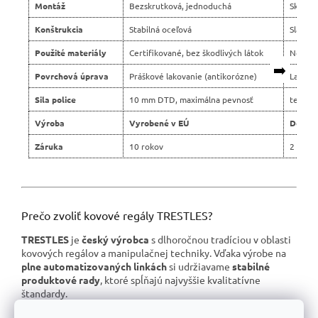
Montáž
Bezskrutková, jednoduchá
Skrutko
Konštrukcia
Stabilná oceľová
Slabší 
Použité materiály
Certifikované, bez škodlivých látok
Nejasn
➡️
Povrchová úprava
Práškové lakovanie (antikorózne)
Lacné 
Sila police
10 mm DTD, maximálna pevnosť
tenšie 
Výroba
Vyrobené v EÚ
Dovoz 
Záruka
10 rokov
2 roky
Prečo zvoliť kovové regály TRESTLES?
TRESTLES
je
český výrobca
s dlhoročnou tradíciou v oblasti
kovových regálov a manipulačnej techniky. Vďaka výrobe na
plne automatizovaných linkách
si udržiavame
stabilné
produktové rady
, ktoré spĺňajú najvyššie kvalitatívne
štandardy.