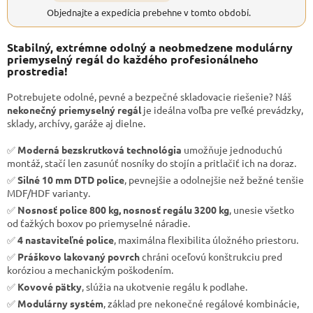
Objednajte a expedícia prebehne v tomto období.
Stabilný, extrémne odolný a neobmedzene modulárny
priemyselný regál do každého profesionálneho
prostredia!
Potrebujete odolné, pevné a bezpečné skladovacie riešenie? Náš
nekonečný priemyselný regál
je ideálna voľba pre veľké prevádzky,
sklady, archívy, garáže aj dielne.
✅
Moderná bezskrutková technológia
umožňuje jednoduchú
montáž, stačí len zasunúť nosníky do stojín a pritlačiť ich na doraz.
✅
Silné 10 mm DTD police
, pevnejšie a odolnejšie než bežné tenšie
MDF/HDF varianty.
✅
Nosnosť police 800 kg, nosnosť regálu 3200 kg
, unesie všetko
od ťažkých boxov po priemyselné náradie.
✅
4 nastaviteľné police
, maximálna flexibilita úložného priestoru.
✅
Práškovo lakovaný povrch
chráni oceľovú konštrukciu pred
koróziou a mechanickým poškodením.
✅
Kovové pätky
, slúžia na ukotvenie regálu k podlahe.
✅
Modulárny systém
, základ pre nekonečné regálové kombinácie,