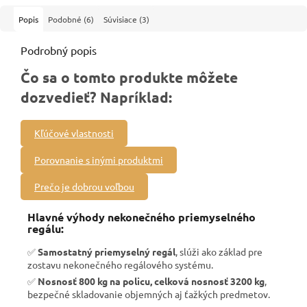
Popis
Podobné (6)
Súvisiace (3)
Podrobný popis
Čo sa o tomto produkte môžete
dozvedieť? Napríklad:
Kľúčové vlastnosti
Porovnanie s inými produktmi
Prečo je dobrou voľbou
Hlavné výhody nekonečného priemyselného
regálu:
✅
Samostatný priemyselný regál
, slúži ako základ pre
zostavu nekonečného regálového systému.
✅
Nosnosť 800 kg na policu, celková nosnosť 3200 kg
,
bezpečné skladovanie objemných aj ťažkých predmetov.