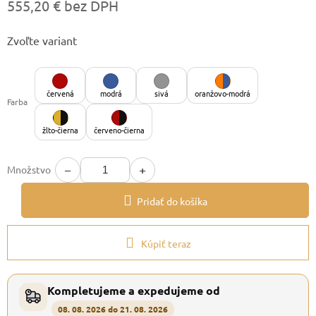
555,20 € bez DPH
Jednotková
Zvoľte variant
cena:
červená
modrá
sivá
oranžovo-modrá
Farba
žlto-čierna
červeno-čierna
−
+
Množstvo
Pridať do košíka
Kúpiť teraz
Kompletujeme a expedujeme od
08. 08. 2026 do 21. 08. 2026