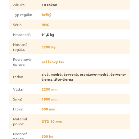
Záruka
:
10 rokov
Typ regálu
:
ťažký
Séria
:
RNC
Hmotnosť
:
91,5 kg
Nosnosť
3200 kg
regálu
:
Povrchová
práškový lak
úprava
:
sivá, modrá, červená, oranžovo-modrá, červeno-
Farba
:
čierna, žlto-čierna
Výška
:
2200 mm
Šírka
:
1600 mm
Hĺbka
:
800 mm
Materiál
DTD 10 mm
police
:
Nosnosť
800 kg
police
: