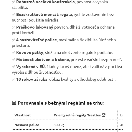
✅
Robustná oceľová konštrukcia
, pevnosť a vysoká
stabilita.
✅
Bezskrutková montáž regálu
, rýchle zostavenie bez
nutnosti použitia náradia.
✅
Práškovo lakovaný povrch
, dlhá životnosť a ochrana
proti korózii.
✅
4 nastaviteľné police
, maximálna flexibilita úložného
priestoru.
✅
Kovové pätky
, slúžia na ukotvenie regálu k podlahe.
✅
Možnosť ukotvenia k stene
, pre ešte väčšiu bezpečnosť.
✅
Vyrobené v EÚ
, žiadny lacný dovoz, ale kvalitná a poctivá
výroba s dlhou životnosťou.
✅
10 rokov záruka
, dôkaz kvality a dlhodobej odolnosti.
📊 Porovnanie s bežnými regálmi na trhu:
Vlastnosť
Priemyselné regály Trestles 🏆
Lacné 
Nosnosť police
800 kg
400 kg