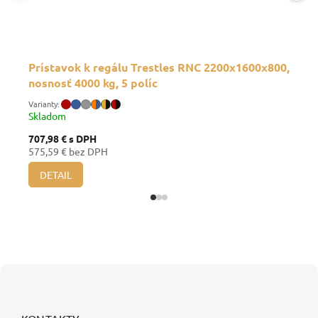
Prístavok k regálu Trestles RNC 2200x1600x800,
nosnosť 4000 kg, 5 políc
Skladom
707,98 €
s DPH
575,59 € bez DPH
DETAIL
Z
á
p
ä