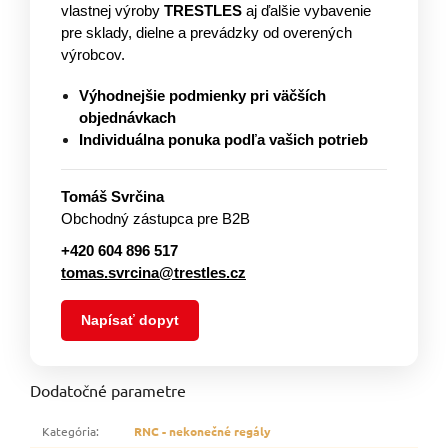
vlastnej výroby
TRESTLES
aj ďalšie vybavenie
pre sklady, dielne a prevádzky od overených
výrobcov.
Výhodnejšie podmienky pri väčších
objednávkach
Individuálna ponuka podľa vašich potrieb
Tomáš Svrčina
Obchodný zástupca pre B2B
+420 604 896 517
tomas.svrcina@trestles.cz
Napísať dopyt
Dodatočné parametre
Kategória
:
RNC - nekonečné regály