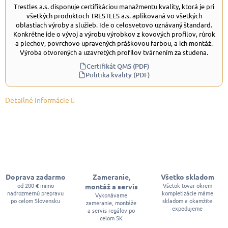
Trestles a.s. disponuje certifikáciou manažmentu kvality, ktorá je pri
všetkých produktoch TRESTLES a.s. aplikovaná vo všetkých
oblastiach výroby a služieb. Ide o celosvetovo uznávaný štandard.
Konkrétne ide o vývoj a výrobu výrobkov z kovových profilov, rúrok
a plechov, povrchovo upravených práškovou farbou, a ich montáž.
Výroba otvorených a uzavretých profilov tvárnením za studena.
Certifikát QMS (PDF)
Politika kvality (PDF)
Detailné informácie
Doprava zadarmo
Zameranie,
Všetko skladom
od 200 € mimo
Všetok tovar okrem
montáž a servis
nadrozmernú prepravu
kompletizácie máme
Vykonávame
po celom Slovensku
skladom a okamžite
zameranie, montáže
expedujeme
a servis regálov po
celom SK