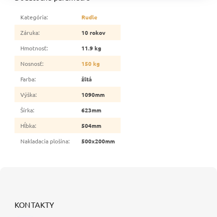
Kategória
:
Rudle
Záruka
:
10 rokov
Hmotnosť
:
11.9 kg
Nosnosť
:
150 kg
Farba
:
žltá
Výška
:
1090mm
Šírka
:
623mm
Hĺbka
:
504mm
Nakladacia plošina
:
500x200mm
Z
á
p
ä
KONTAKTY
t