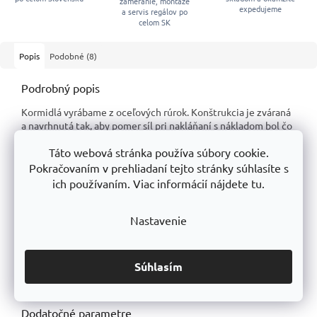
zameranie, montáže
expedujeme
a servis regálov po
celom SK
Popis
Podobné (8)
Podrobný popis
Kormidlá vyrábame z oceľových rúrok. Konštrukcia je zváraná
a navrhnutá tak, aby pomer síl pri nakláňaní s nákladom bol čo
najbezpečnejší a nevyžadoval väčšiu námahu pri manipulácii.
Táto webová stránka používa súbory cookie.
Kolesá sú z
pevného polyuretánu s priemerom 260 mm
.
Pokračovaním v prehliadaní tejto stránky súhlasíte s
Vďaka polyuretánovému materiálu sú kolesá odolné proti
ich používaním. Viac informácií nájdete tu.
prepichnutiu.
Ložiská sú ihličkové.
Nastavenie
Rukoväte sú plastové s držadlami a bezpečnostnou ochranou
proti poraneniu rúk.
Súhlasím
Povrch materiálu je práškovo lakovaný -
RAL1004
Dodatočné parametre