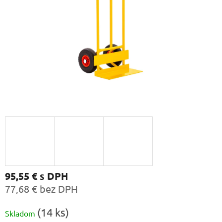
95,55 €
s DPH
77,68 € bez DPH
Jednotková
(14 ks)
Skladom
cena: