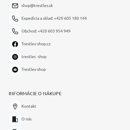
i
shop@trestles.sk
e
Expedícia a sklad: +420 605 180 144
Obchod: +420 603 954 949
Trestles-shop.cz
trestles_shop
Trestles-shop
INFORMÁCIE O NÁKUPE
Kontakt
O nás