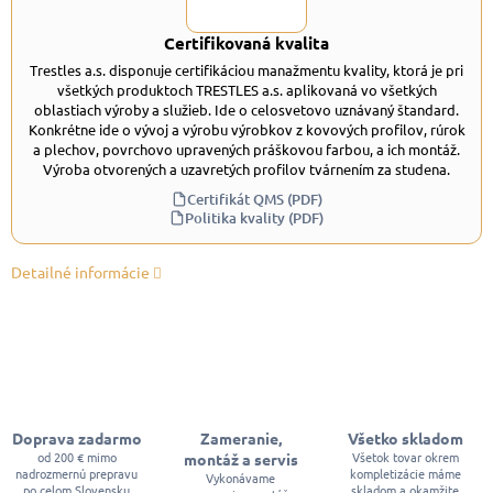
Certifikovaná kvalita
Trestles a.s. disponuje certifikáciou manažmentu kvality, ktorá je pri
všetkých produktoch TRESTLES a.s. aplikovaná vo všetkých
oblastiach výroby a služieb. Ide o celosvetovo uznávaný štandard.
Konkrétne ide o vývoj a výrobu výrobkov z kovových profilov, rúrok
a plechov, povrchovo upravených práškovou farbou, a ich montáž.
Výroba otvorených a uzavretých profilov tvárnením za studena.
Certifikát QMS (PDF)
Politika kvality (PDF)
Detailné informácie
Doprava zadarmo
Zameranie,
Všetko skladom
od 200 € mimo
Všetok tovar okrem
montáž a servis
nadrozmernú prepravu
kompletizácie máme
Vykonávame
po celom Slovensku
skladom a okamžite