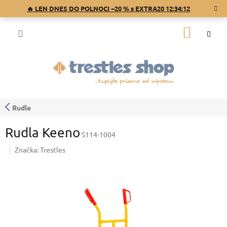
Prejsť
🔥 LEN DNES DO POLNOCI −20 % s EXTRA20
12:34:11
na
obsah
NÁKU
KOŠÍK
Rudle
Rudla Keeno
S114-1004
Značka:
Trestles